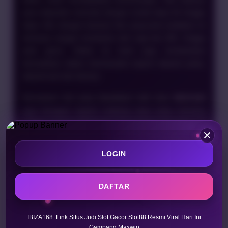
para depositor memulai dengan modal depo 5k hingga
depo 10k, dengan bantuan fitur yang kami sediakan ini
tentunya sangat membantu dari segi bet 200, hingga
pola gacor. Selain itu kami juga memberikan
kemudahan dalam bertransaksi seperti deposit pulsa,
deposit qris dan lainnya.
Permainan slot yang disediakan oleh situs
IBIZA168
juga beragam seperti mahjong ways yang memang
sedang populer dikalangan para pemain slot online. Ini
memicu fitur bonus tiada batas. Jika anda berhasil
mengumpulkan 3 scatter hitam maka kemenangan
LOGIN
sudah berada didepan mata. Lalu permainan slot gacor
seperti slot zeus, anda juga berpotensi memenangkan
DAFTAR
berkalian hingga x1000 hingga x5000, terlebih lagi jika
anda mendapatkan super scatter maka sangat
berpeluang mendapatkan slot maxwin.
IBIZA168: Link Situs Judi Slot Gacor Slot88 Resmi Viral Hari Ini
Gampang Maxwin