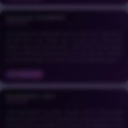
Indra Kusnadi - PALEMBANG
★★★★★
"Jujur aja gue uda sering banget main slot online dari 2 tahun lalu ini
tapi baru kali ini gue ketemu situs slot gacor yang sering kasih
menang sampai gue bisa beli motor. Udah berapa kali gue dikasih
maxwin di IBIZA168 pecahannya bener ga main main deh. Pokoknya
gue bakal betah banget main selama masih ada slot88 resmi disini."
2026-05-25
TRI SUPRIANTO - SOLO
★★★★★
"Udah betah banget main disitus slot gacor hari ini. Sering banget
dikasih slot maxwin fitur bonus juga banyak banget ga pernah kecewa
main disini khususnya slot88 resmi yang lagi viral belakangan ini jadi