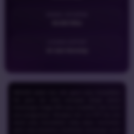
MINIMAL WITHDRAW
50.000 Ribu
LAYANAN SUPPORT
24 Jam Nonstop
IBIZA168 adalah situs
slot gacor
yang menyediakan
fitur game slot online terlengkap dengan potensi
kemenangan hingga 98% yang menjadikan situs favorit
para penggunanya. Dilengkap oleh Live RTP dan pola
akurat yang memudahkan setiap player menentukan
game yang berpotensi memberikan keuntungan pundi