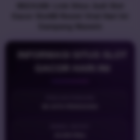
IBIZA168: Link Situs Judi Slot
Gacor Slot88 Resmi Viral Hari Ini
Gampang Maxwin
INFORMASI SITUS SLOT
GACOR HARI INI
PENILAIAN PENGGUNA
88 JUTA PENGGUNA
MINIMAL DEPOSIT
20.000 Ribu