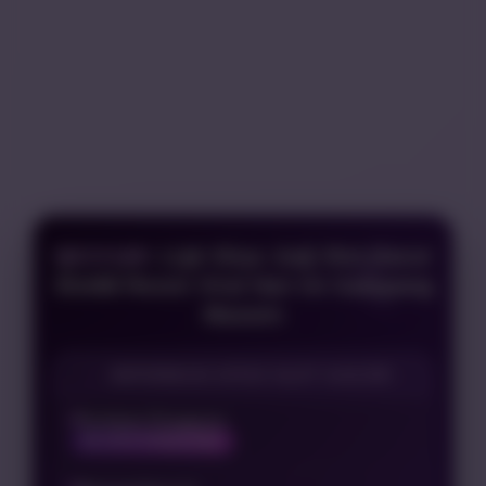
IBIZA168
: Link Situs Judi Slot Gacor
Slot88 Resmi Viral Hari Ini Gampang
Maxwin
INFORMASI SITUS SLOT GACOR
Penilaian Pengguna
88 JUTA PENGGUNA