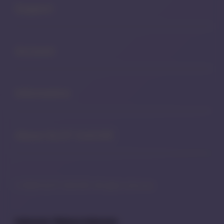
Support
Buka
Account
Buka
Information
Buka
About SLOT GACOR
© 2026 SLOT GACOR. All rights reserved.
Indonesia / Bahasa Indonesia