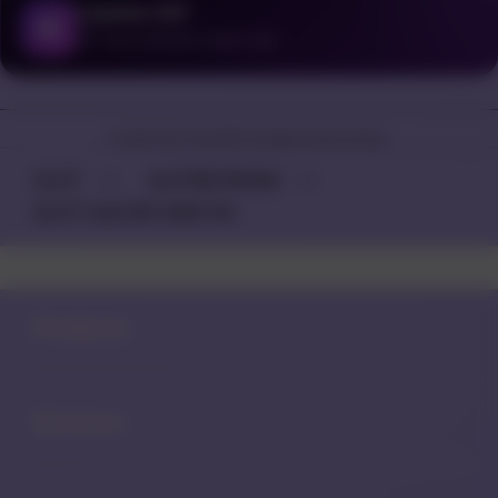
Layanan 24/7
🎧
CS siap membantu kapan saja
© 2026 SLOT GACOR. All rights reserved Iban.
SLOT
>
SLOT88 RESMI
>
SLOT GACOR HARI INI
Buka
Footer Navigation
Products
Buka
Services
Buka