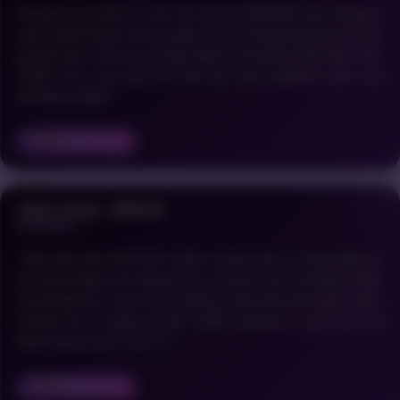
"Beneran se smooth itu main slot online di IBIZA168 situs slot gacor
yang mobile friendly ramah banget buat hp kentang kaya gue ini main
ga perlu ribet, udah gitu gampang diakses anti blokir tanpa pakai VPN.
Slot88 resmi yang lagi viral juga ada disini pokoknya game slot
terlengkap banget."
2026-03-22
Akbar Usman - MEDAN
★★★★☆
"Salut buat situs IBIZA168 soalnya menurut gue ini situs paling fair
dan layak banget buat dibilang situs slot gacor hari ini soalnya tingkat
kemenangannya menurut gue terbilang cukup besar dan selalu ngasih
menang terus. Apalagi provider slot88 resminya itu yang buat gue
betah banget main di situs ini."
2026-06-23