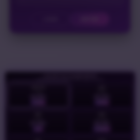
LOGIN
DAFTAR
Layer Popup Close
LIVE RTP SLOT GACOR HARI INI
LIVE 06:20:36 | Update RTP tiap 15 menit
HARI INI
SAB
7 Agu
8 Agu
92.82%
94.12%
STABIL
STABIL
MIN
SEN
9 Agu
10 Agu
97.09%
89.15%
HOT
NORMAL