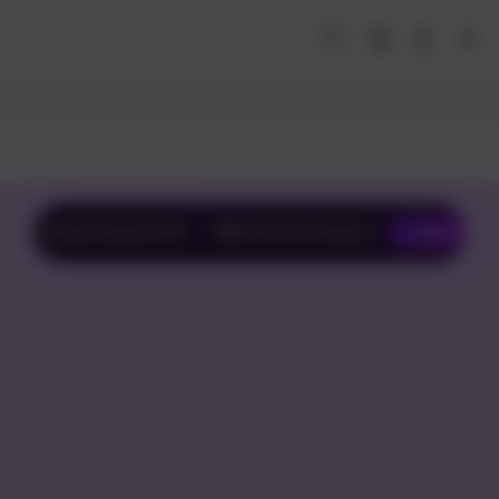
Skip
to
Cari
Troli
Login
Navigation
content
Buka Info Lebih Lanjut
 Pengguna 4.9/5
🏆 88 Juta Total Pengguna
LIVE CHAT
24/7